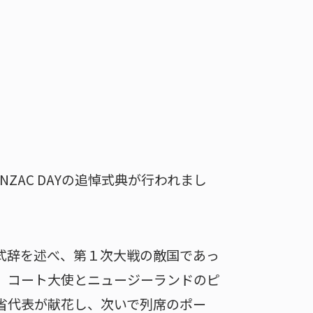
ZAC DAYの追悼式典が行われまし
式辞を述べ、第１次大戦の敵国であっ
、コート大使とニュージーランドのピ
省代表が献花し、次いで列席のポー