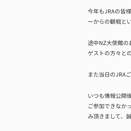
今年もJRAの皆
ーからの観戦と
途中NZ大使館
ゲストの方々と
また当日のJRA
いつも情報公開
ご参加できなか
み頂きまして、